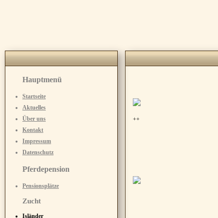
Hauptmenü
Startseite
Aktuelles
Über uns
++
Kontakt
Impressum
Datenschutz
Pferdepension
Pensionsplätze
Zucht
Isländer