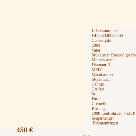
Lebensnummer:
DE434340004504
Geburtsjahr:
2004
Vater:
Stukhuster Ricardo go fo
Muttervater:
Diamant II
MMV:
Maculano xx
Stockmaß:
147 cm
CA frei:
Ja
Farbe:
Cremello
Körung:
2008 Lentföhrden / ZfdP
Siegerhengst
Prämienhengst
450 €