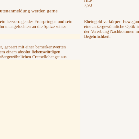
HLP:
7,90
utenanmeldung werden gerne
in hervorragendes Freispringen und sein
Rheingold verkörpert Bewegungs
n ihn unangefochten an die Spitze seines
eine außergewöhnliche Optik in
der Vererbung Nachkommen mi
Begehrlichkeit.
er, gepaart mit einer bemerkenswerten
m einem absolut liebenswürdigen
außergewöhnlichen Cremellohengst aus.