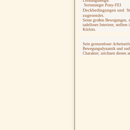
Leistungshengst
Seriensieger Pony-FEI
Deckbedingungen und St
zugesendet.
Seine großen Bewegungen, se
tadelloses Interieur, stellte
Körlots.
Sein grenzenloser Arbeitseif
Bewegungsdynamik und zude
Charakter, zeichnen diesen 