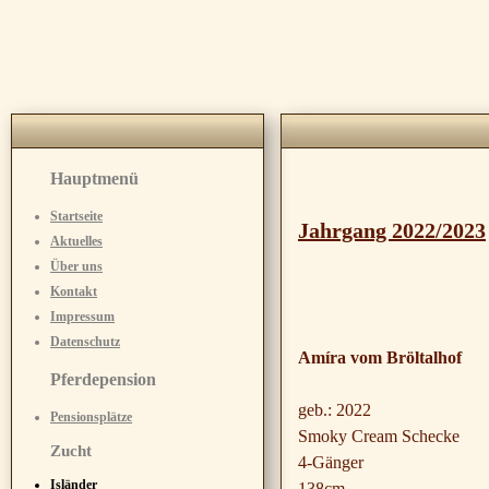
Hauptmenü
Startseite
Jahrgang 2022/2023
Aktuelles
Über uns
Kontakt
Impressum
Datenschutz
Amíra vom Bröltalhof
Pferdepension
geb.: 2022
Pensionsplätze
Smoky Cream Schecke
Zucht
4-Gänger
Isländer
138cm