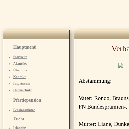
Verba
Hauptmenü
Startseite
Aktuelles
Über uns
Kontakt
Abstammung:
Impressum
Datenschutz
Vater: Rondo, Brauns
Pferdepension
FN Bundesprämien-, E
Pensionsplätze
Zucht
Mutter: Liane, Dunkel
Isländer